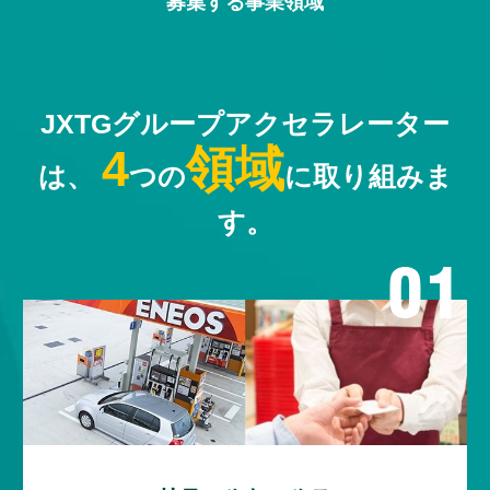
募集する事業領域
募集する事業領域
JXTGグループアクセラレーター
4
領域
は、
つの
に取り組みま
す。