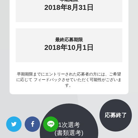
2018
年
8
月
31
日
最終応募期限
2018
年
10
月
1
日
早期期限までにエントリーされた応募者の方には、ご希望
に応じて フィードバックさせていただく可能性がございま
す。
応募終了
1次選考
(書類選考)