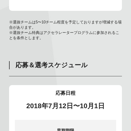
※選抜チームは5〜10チーム程度を予定しておりますが増減する場
合があります。
※選抜チーム特典はアクセラレータープログラムに参加されるこ
とを条件とします。
応募＆選考スケジュール
応募日程
2018
年
7
月
12
日
〜10
月
1
日
早期期限